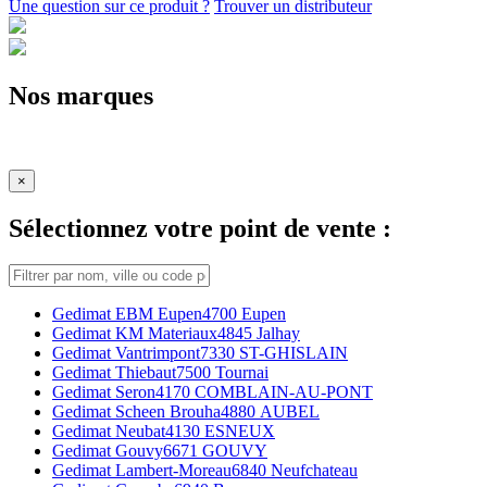
Une question sur ce produit ?
Trouver un distributeur
Nos marques
×
Sélectionnez votre point de vente :
Gedimat EBM Eupen
4700 Eupen
Gedimat KM Materiaux
4845 Jalhay
Gedimat Vantrimpont
7330 ST-GHISLAIN
Gedimat Thiebaut
7500 Tournai
Gedimat Seron
4170 COMBLAIN-AU-PONT
Gedimat Scheen Brouha
4880 AUBEL
Gedimat Neubat
4130 ESNEUX
Gedimat Gouvy
6671 GOUVY
Gedimat Lambert-Moreau
6840 Neufchateau